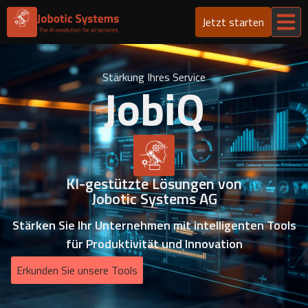
Jetzt starten
Stärkung Ihres Service
JobiQ
KI-gestützte Lösungen von
Jobotic Systems AG
Stärken Sie Ihr Unternehmen mit intelligenten Tools
für Produktivität und Innovation
Erkunden Sie unsere Tools