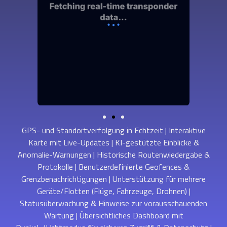
GPS- und Standortverfolgung in Echtzeit | Interaktive
Karte mit Live-Updates | KI-gestützte Einblicke &
Anomalie-Warnungen | Historische Routenwiedergabe &
Protokolle | Benutzerdefinierte Geofences &
Grenzbenachrichtigungen | Unterstützung für mehrere
Geräte/Flotten (Flüge, Fahrzeuge, Drohnen) |
Statusüberwachung & Hinweise zur vorausschauenden
Wartung | Übersichtliches Dashboard mit