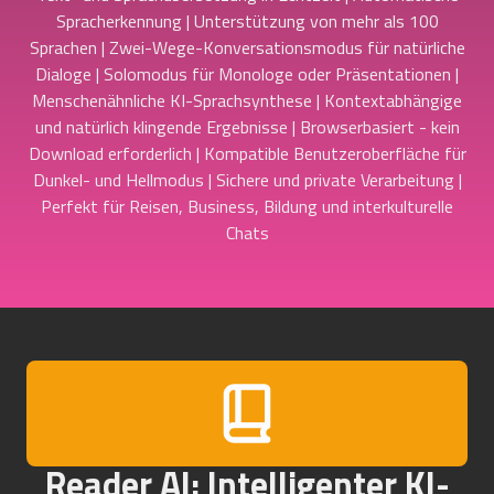
Spracherkennung | Unterstützung von mehr als 100
Sprachen | Zwei-Wege-Konversationsmodus für natürliche
Dialoge | Solomodus für Monologe oder Präsentationen |
Menschenähnliche KI-Sprachsynthese | Kontextabhängige
und natürlich klingende Ergebnisse | Browserbasiert - kein
Download erforderlich | Kompatible Benutzeroberfläche für
Dunkel- und Hellmodus | Sichere und private Verarbeitung |
Perfekt für Reisen, Business, Bildung und interkulturelle
Chats
Reader AI: Intelligenter KI-